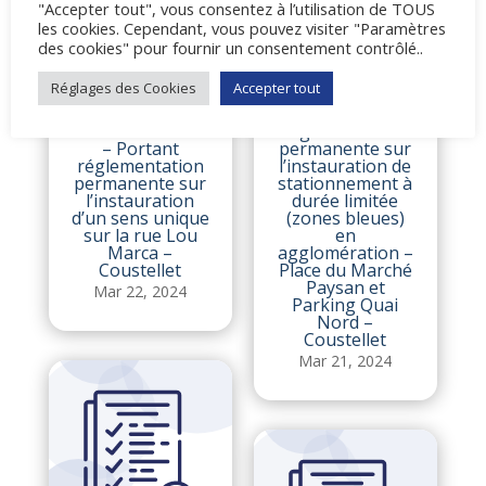
"Accepter tout", vous consentez à l’utilisation de TOUS
les cookies. Cependant, vous pouvez visiter "Paramètres
des cookies" pour fournir un consentement contrôlé..
Réglages des Cookies
Accepter tout
Arrêté du maire –
Portant
Arrêté du Maire
réglementation
– Portant
permanente sur
réglementation
l’instauration de
permanente sur
stationnement à
l’instauration
durée limitée
d’un sens unique
(zones bleues)
sur la rue Lou
en
Marca –
agglomération –
Coustellet
Place du Marché
Paysan et
Mar 22, 2024
Parking Quai
Nord –
Coustellet
Mar 21, 2024