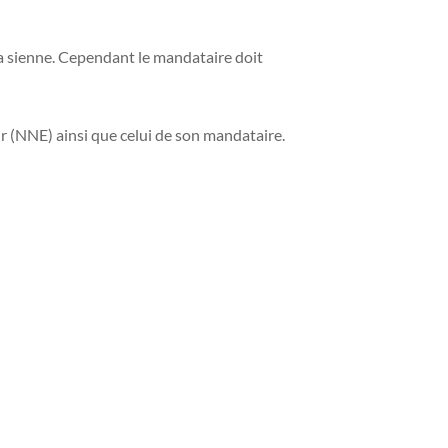
la sienne. Cependant le mandataire doit
 (NNE) ainsi que celui de son mandataire.
rale » (ISE) de service-public.fr (permet
çues).
uvent)
emander comme pour résilier une procuration,
bunal judiciaire demeure obligatoire pour
es élections départementales et régionales de
 particulier les élections présidentielle et