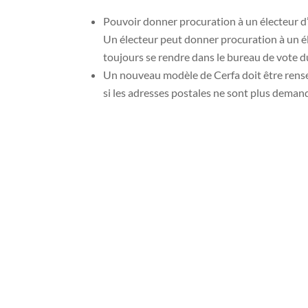
Pouvoir donner procuration à un électeur
Un électeur peut donner procuration à un él
toujours se rendre dans le bureau de vote d
Un nouveau modèle de Cerfa doit être rensei
si les adresses postales ne sont plus dema
L’électeur peut retrouver son NNE sur sa carte 
également à tout électeur de retrouver les inf
(Le NNE est unique, propre à chaque électeur e
Possibilité par téléprocédure sur le site
maproc
ATTENTION : Ce qui ne change toujours pas 
le déplacement physique de l’électeur devan
vérification d’identité et validation.
Nombre de procuration :
Une seule procuration établie en France par
2021 constituait une mesure dérogatoire et t
législatives de 2022.