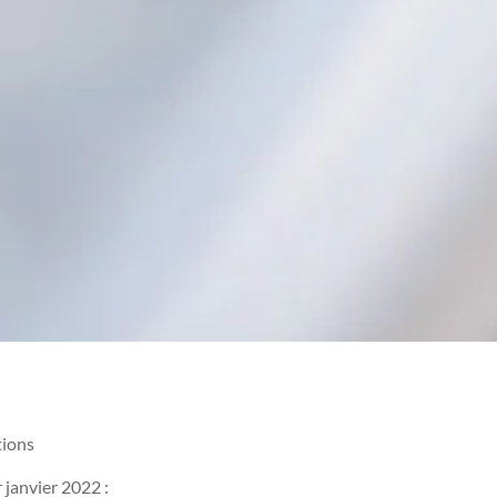
tions
 janvier 2022 :