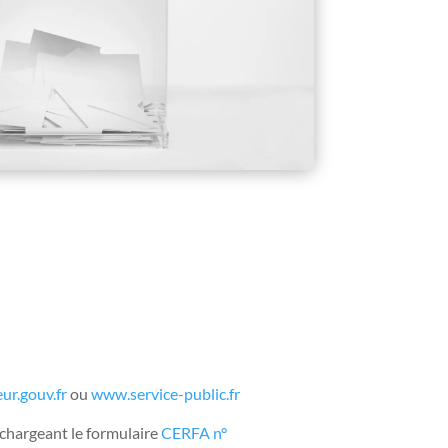
ur.gouv.fr
ou
www.service-public.fr
léchargeant le formulaire
CERFA n°