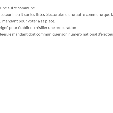
 d’une autre commune
ecteur inscrit sur les listes électorales d’une autre commune que 
u mandant pour voter à sa place.
gné pour établir ou résilier une procuration
ndées, le mandant doit communiquer son numéro national d’électeur
électorale mais aussi sur le module « interroger sa situation électo
ormations concernant les procurations qu’il a données ou qu’il a re
t stable dans le temps. Il se compose de 8 ou 9 chiffres le plus so
uration.gouv.fr
pour l’électeur : Que la démarche soit en ligne ou papier, pour d
t une autorité habilitée (commissariat, de police, gendarmerie, tri
 mandataire (Ce plafond qui avait été rehaussé lors des précédent
emporaire qui n’est pas reconduite pour les futures élections, et en