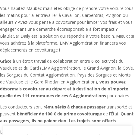
Vous habitez Maubec mais êtes obligé de prendre votre voiture tous
les matins pour aller travailler à Cavaillon, Carpentras, Avignon ou
ailleurs ? Avez-vous pensé à covoiturer pour limiter vos frais et vous
engager dans une démarche écoresponsable à fort impact ?
BlaBlaCar Daily est la solution qui répondra à votre besoin. Mieux : si
vous adhérez à la plateforme, LMV Agglomération financera vos
déplacements en covoiturage !
Grâce à un étroit travail de collaboration entre 6 collectivités du
Vaucluse et du Gard (LMV Agglomération, le Grand Avignon, la CoVe,
les Sorgues du Comtat Agglomération, Pays des Sorgues et Monts
de Vaucluse et le Gard Rhodanien Agglomération),
vous pouvez
désormais covoiturer au départ et à destination de n’importe
quelle des
111 communes de ces 6 Agglomérations
partenaires.
Les conducteurs sont
rémunérés à chaque passager
transporté et
peuvent
bénéficier de 100 € de prime covoiturage
de l’État.
Quant
aux passagers, ils ne paient rien. Les trajets sont offerts.
Le montant de la prise en charge financière varie en fonction des