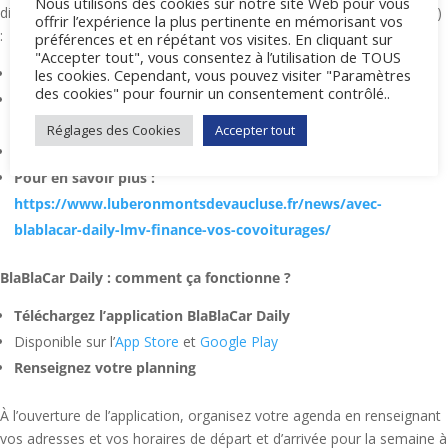
Nous utilisons des cookies sur notre site Web pour vous
distances parcourues (les trajets étant au minimum de 2 kilomètres)
offrir l’expérience la plus pertinente en mémorisant vos
:
préférences et en répétant vos visites. En cliquant sur
"Accepter tout", vous consentez à l’utilisation de TOUS
De 2 à 10 km : 1 € par passager transporté
les cookies. Cependant, vous pouvez visiter "Paramètres
des cookies" pour fournir un consentement contrôlé..
De 10 à 20 km : 1 € par passager + 0,10 € par km supplémentaire
par passager (dans la limite de 20 km)
Réglages des Cookies
Accepter tout
Au-delà de 20 km : 2 € par passager transporté
Pour en savoir plus :
https://www.luberonmontsdevaucluse.fr/news/avec-
blablacar-daily-lmv-finance-vos-covoiturages/
BlaBlaCar Daily : comment ça fonctionne ?
Téléchargez l’application BlaBlaCar Daily
Disponible sur l’
App Store
et
Google Play
Renseignez votre planning
À l’ouverture de l’application, organisez votre agenda en renseignant
vos adresses et vos horaires de départ et d’arrivée pour la semaine à