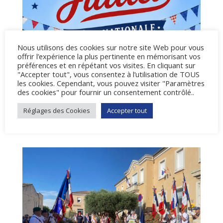
Nous utilisons des cookies sur notre site Web pour vous
Le Bal du 14 juillet revient à Maubec-Village
offrir l’expérience la plus pertinente en mémorisant vos
Madame Le Maire et son conseil municipal vous
préférences et en répétant vos visites. En cliquant sur
"Accepter tout", vous consentez à l’utilisation de TOUS
invitent à venir célébrer la Fête nationale mardi 14
les cookies. Cependant, vous pouvez visiter "Paramètres
juillet à partir de 18h, place du jeu de boules (parking
des cookies" pour fournir un consentement contrôlé..
près du Café Saint-Pierre). Dress code : tout en bleu,
blanc ou rouge, ou bleu-blanc, blanc-rouge, bleu-
Réglages des Cookies
Accepter tout
rouge,...