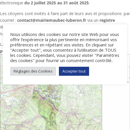
électronique
du 2 juillet 2025 au 31 août 2025
.
Les citoyens sont invités à faire part de leurs avis et propositions :par
courriel :
contact@mairiemaubec-luberon.fr
via un
registre
disponible en mairie aux horaires d’ouverture de celle-ci : du lundi au
samedi de 8h30 à 12h15.
Nous utilisons des cookies sur notre site Web pour vous
offrir l’expérience la plus pertinente en mémorisant vos
La commune a également commencé à réfléchir à des
premières
préférences et en répétant vos visites. En cliquant sur
"Accepter tout", vous consentez à l’utilisation de TOUS
propositions de ZAEnR
(voir photos ci-après).
les cookies. Cependant, vous pouvez visiter "Paramètres
des cookies" pour fournir un consentement contrôlé..
Réglages des Cookies
Accepter tout