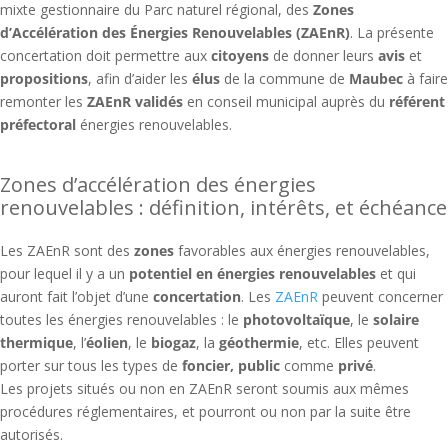
mixte gestionnaire du Parc naturel régional, des
Zones
d’Accélération des Énergies Renouvelables (ZAEnR)
. La présente
concertation doit permettre aux
citoyens
de donner leurs
avis
et
propositions
, afin d’aider les
élus
de la commune de
Maubec
à faire
remonter les
ZAEnR validés
en conseil municipal auprès du
référent
préfectoral
énergies renouvelables.
Zones d’accélération des énergies
renouvelables : définition, intérêts, et échéance
Les ZAEnR sont des
zones
favorables aux énergies renouvelables,
pour lequel il y a un
potentiel en énergies renouvelables
et qui
auront fait l’objet d’une
concertation
. Les
ZAEnR
peuvent concerner
toutes les énergies renouvelables : le
photovoltaïque
, le
solaire
thermique
, l’
éolien
, le
biogaz
, la
géothermie
, etc. Elles peuvent
porter sur tous les types de
foncier,
public
comme
privé
.
Les projets situés ou non en ZAEnR seront soumis aux mêmes
procédures réglementaires, et pourront ou non par la suite être
autorisés.